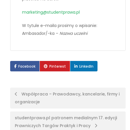
marketing@studentprawa.pl
W tytule e-maila prosimy o wpisanie:
Ambasador/-ka –
Nazwa uczelni
Facebook
Pinterest
LinkedIn
Postal
Współpraca – Prawodawcy, kancelarie, firmy i
organizacje
nawigacja
studentprawa.pl patronem medialnym 17. edycji
Prawniczych Targów Praktyk i Pracy