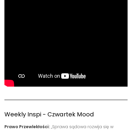
Polska
(Zdalnie)
BCSystems Legal Recruitment & Business Advisory
Tymczasowa
Weekly Inspi - Czwartek Mood
Prawo Przewlekłości:
„Sprawa sądowa rozwija się w