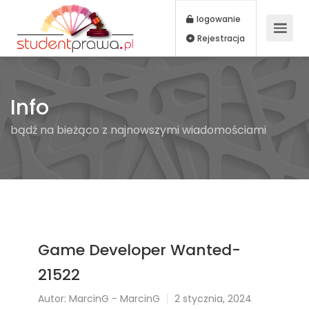
logowanie
Rejestracja
Info
bądź na bieżąco z najnowszymi wiadomościami
Game Developer Wanted-
21522
Autor:
MarcinG - MarcinG
2 stycznia, 2024